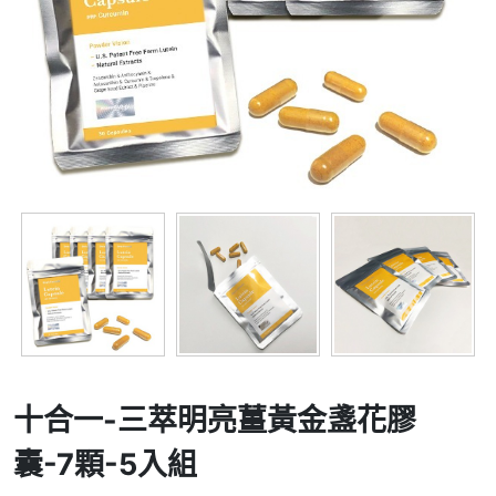
十合一-三萃明亮薑黃金盞花膠
囊-7顆-5入組