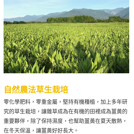
自然農法草生栽培
零化學肥料，零重金屬，堅持有機種植，加上多年研
究的草生栽培，讓雜草成為在有機的田裡成為薑黃的
重要夥伴，除了保持濕度，也幫助薑黃在夏天散熱，
在冬天保溫，讓薑黃好好長大。