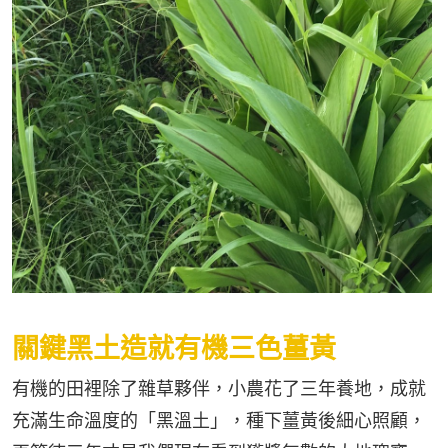
關鍵黑土造就有機三色薑黃
有機的田裡除了雜草夥伴，小農花了三年養地，成就
充滿生命溫度的「黑溫土」，種下薑黃後細心照顧，