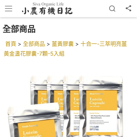
全部商品
首頁
>
全部商品
>
薑黃膠囊
>
十合一-三萃明亮薑
黃金盞花膠囊-7顆-5入組