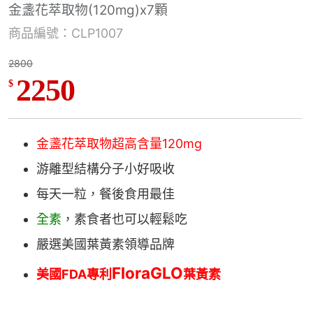
金盞花萃取物(120mg)x7顆
商品編號：CLP1007
2800
2250
$
金盞花萃取物超高含量120mg
游離型結構分子小好吸收
每天一粒，餐後食用最佳
全素
，素食者也可以輕鬆吃
嚴選美國葉黃素領導品牌
FloraGLO
美國FDA專利
葉黃素