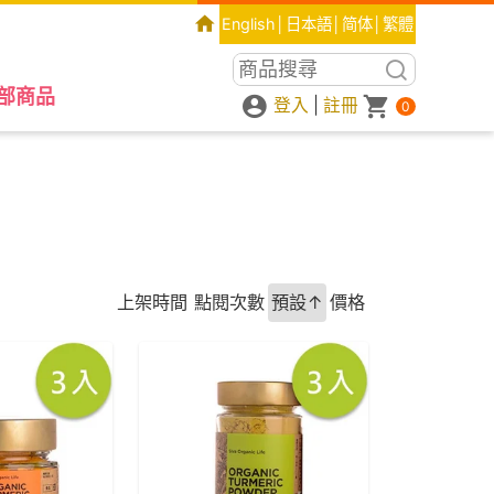
English
│
日本語
│
简体
│
繁體
部商品
登入
|
註冊
0
上架時間
點閱次數
預設↑
價格