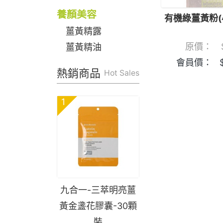
養顏美容
有機綠薑黃粉(
薑黃精露
原價：
薑黃精油
會員價：
熱銷商品
Hot Sales
1
九合一-三萃明亮薑
黃金盞花膠囊-30顆
裝