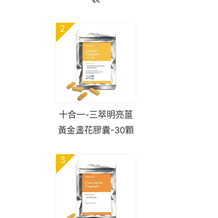
2
十合一-三萃明亮薑
黃金盞花膠囊-30顆
3