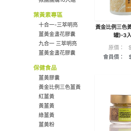
葉黃素專區
十合一-三萃明亮
黃金比例三色黃
薑黃金盞花膠囊
罐)-3
九合一 三萃明亮
原價：
薑黃金盞花膠囊
會員價：
保健食品
薑黃膠囊
黃金比例三色薑黃
紅薑黃
黃薑黃
綠薑黃
薑黃粉