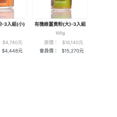
-3入組(小)
有機綠薑黃粉(大)-3入組
100g
$
4,740
元
原價：
$
16,140
元
$
4,448
元
會員價：
$
15,270
元