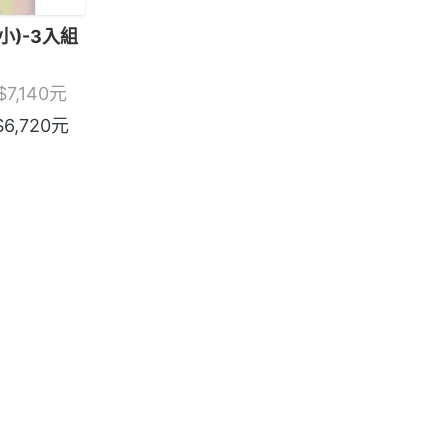
小)-3入組
$
7,140
元
$
6,720
元