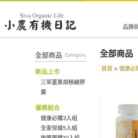
品牌
全部商品
全部商品
Category
首頁
>
健康必
新品上市
三萃薑黃胡椒鹼膠
嚢
優惠組合
健康必購3入組
全家保健5入組
揪團團購10入組