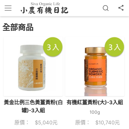
全部商品
黃金比例三色黃薑黃粉(白
有機紅薑黃粉(大)-3入組
罐)-3入組
100g
原價：
$
5,040
元
原價：
$
10,740
元